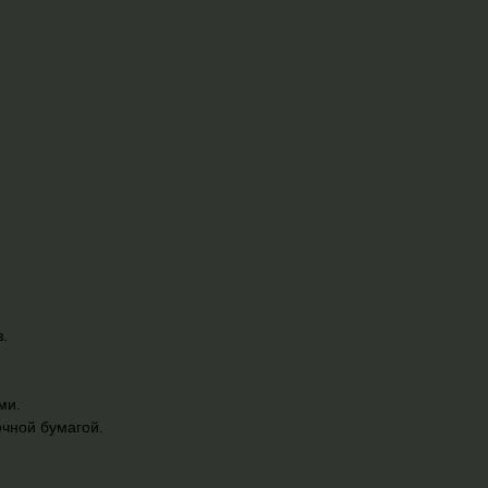
з.
ми.
чной бумагой.