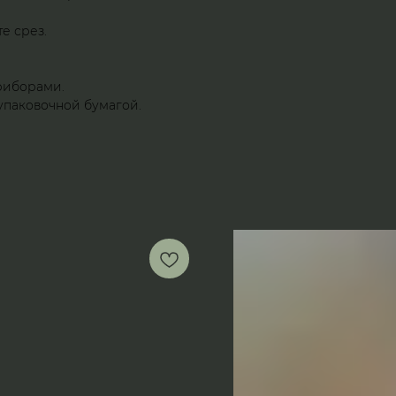
е срез.
риборами.
упаковочной бумагой.