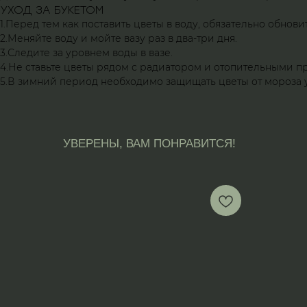
УХОД ЗА БУКЕТОМ
1.Перед тем как поставить цветы в воду, обязательно обновит
2.Меняйте воду и мойте вазу раз в два-три дня.
3.Следите за уровнем воды в вазе.
4.Не ставьте цветы рядом с радиатором и отопительными п
5.В зимний период необходимо защищать цветы от мороза 
УВЕРЕНЫ, ВАМ ПОНРАВИТСЯ!