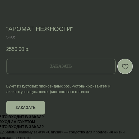
"АРОМАТ НЕЖНОСТИ"
SKU:
2550,00
р.
ЗАКАЗАТЬ
Букет из кустовых пионовидных роз, кустовых хризантем и
лизиантусов в упаковке фисташкового оттенка.
ЗАКАЗАТЬ
ЧТО ВХОДИТ В ЗАКАЗ?
УХОД ЗА БУКЕТОМ
ЧТО ВХОДИТ В ЗАКАЗ?
Добавим к вашему заказу «Chrysal» — средство для продления жизни
срезанных цветов.