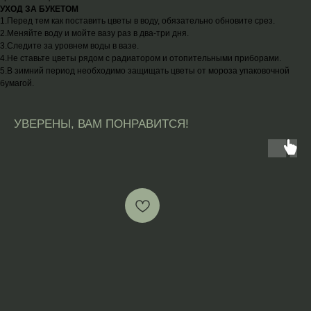
УХОД ЗА БУКЕТОМ
1.Перед тем как поставить цветы в воду, обязательно обновите срез.
2.Меняйте воду и мойте вазу раз в два-три дня.
3.Следите за уровнем воды в вазе.
4.Не ставьте цветы рядом с радиатором и отопительными приборами.
5.В зимний период необходимо защищать цветы от мороза упаковочной
бумагой.
УВЕРЕНЫ, ВАМ ПОНРАВИТСЯ!