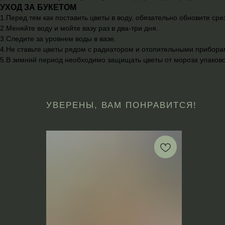
УХОД ЗА БУКЕТОМ
1.Перед тем как поставить цветы в воду, обязательно обновите сре
2.Меняйте воду и мойте вазу раз в два-три дня.
3.Следите за уровнем воды в вазе.
4.Не ставьте цветы рядом с радиатором и отопительными прибора
5.В зимний период необходимо защищать цветы от мороза упаково
УВЕРЕНЫ, ВАМ ПОНРАВИТСЯ!