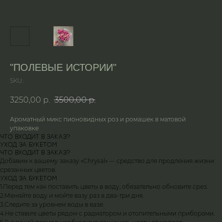
"ПОЛЕВЫЕ ИСТОРИИ"
SKU:
3250,00
р.
3500,00
р.
Ароматный микс пионовидных роз и ромашек в матовой
упаковке
ЧТО ВХОДИТ В ЗАКАЗ?
УХОД ЗА БУКЕТОМ
ЧТО ВХОДИТ В ЗАКАЗ?
Добавим к вашему заказу «Chrysal» — средство для продления жизни
срезанных цветов.
УХОД ЗА БУКЕТОМ
1.Перед тем как поставить цветы в воду, обязательно обновите срез.
2.Меняйте воду и мойте вазу раз в два-три дня.
3.Следите за уровнем воды в вазе.
4.Не ставьте цветы рядом с радиатором и отопительными приборами.