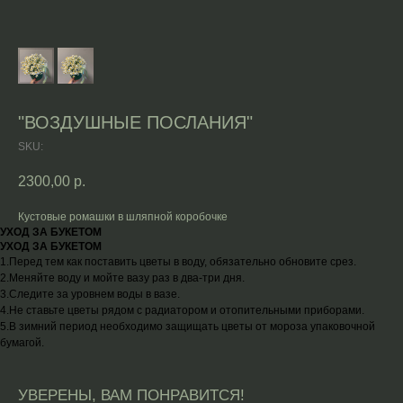
"ВОЗДУШНЫЕ ПОСЛАНИЯ"
SKU:
2300,00
р.
Кустовые ромашки в шляпной коробочке
УХОД ЗА БУКЕТОМ
УХОД ЗА БУКЕТОМ
1.Перед тем как поставить цветы в воду, обязательно обновите срез.
2.Меняйте воду и мойте вазу раз в два-три дня.
3.Следите за уровнем воды в вазе.
4.Не ставьте цветы рядом с радиатором и отопительными приборами.
5.В зимний период необходимо защищать цветы от мороза упаковочной
бумагой.
УВЕРЕНЫ, ВАМ ПОНРАВИТСЯ!