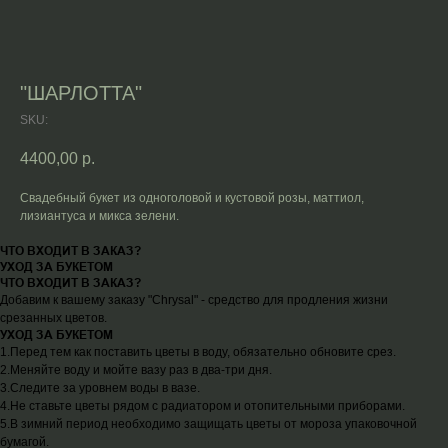
"ШАРЛОТТА"
SKU:
4400,00
р.
Свадебный букет из одноголовой и кустовой розы, маттиол,
лизиантуса и микса зелени.
ЧТО ВХОДИТ В ЗАКАЗ?
УХОД ЗА БУКЕТОМ
ЧТО ВХОДИТ В ЗАКАЗ?
Добавим к вашему заказу "Chrysal" - средство для продления жизни
срезанных цветов.
УХОД ЗА БУКЕТОМ
1.Перед тем как поставить цветы в воду, обязательно обновите срез.
2.Меняйте воду и мойте вазу раз в два-три дня.
3.Следите за уровнем воды в вазе.
4.Не ставьте цветы рядом с радиатором и отопительными приборами.
5.В зимний период необходимо защищать цветы от мороза упаковочной
бумагой.