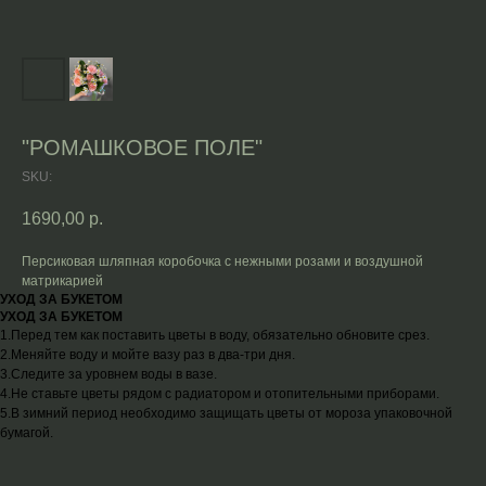
"РОМАШКОВОЕ ПОЛЕ"
SKU:
1690,00
р.
Персиковая шляпная коробочка с нежными розами и воздушной
матрикарией
УХОД ЗА БУКЕТОМ
УХОД ЗА БУКЕТОМ
1.Перед тем как поставить цветы в воду, обязательно обновите срез.
2.Меняйте воду и мойте вазу раз в два-три дня.
3.Следите за уровнем воды в вазе.
4.Не ставьте цветы рядом с радиатором и отопительными приборами.
5.В зимний период необходимо защищать цветы от мороза упаковочной
бумагой.