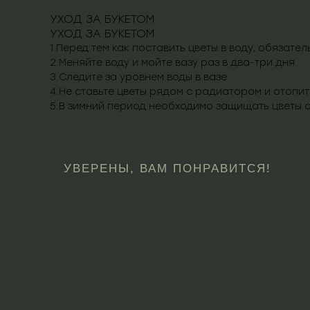
УХОД ЗА БУКЕТОМ
УХОД ЗА БУКЕТОМ
1.Перед тем как поставить цветы в воду, обязате
2.Меняйте воду и мойте вазу раз в два-три дня.
3.Следите за уровнем воды в вазе.
4.Не ставьте цветы рядом с радиатором и отопи
5.В зимний период необходимо защищать цветы 
УВЕРЕНЫ, ВАМ ПОНРАВИТСЯ!