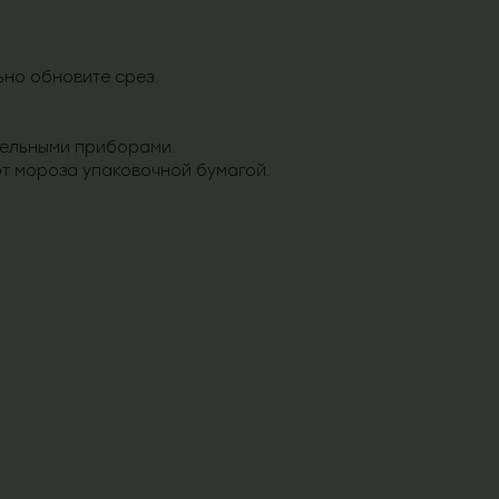
льно обновите срез.
тельными приборами.
от мороза упаковочной бумагой.