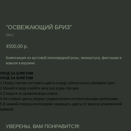
"ОСВЕЖАЮЩИЙ БРИЗ"
SKU:
4500,00
р.
Композиция из кустовой пионовидной розы, лизиантуса, фисташки и
ковыля в корзине.
УХОД ЗА БУКЕТОМ
УХОД ЗА БУКЕТОМ
1.Перед тем как поставить цветы в воду, обязательно обновите срез.
2.Меняйте воду и мойте вазу раз в два-три дня.
3.Следите за уровнем воды в вазе.
4.Не ставьте цветы рядом с радиатором и отопительными приборами.
5.В зимний период необходимо защищать цветы от мороза упаковочной
бумагой.
УВЕРЕНЫ, ВАМ ПОНРАВИТСЯ!